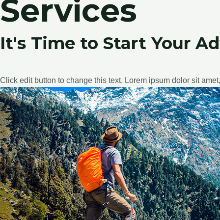
Services
It's Time to Start Your A
Click edit button to change this text. Lorem ipsum dolor sit amet, 