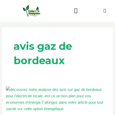
Aller
au
contenu
Beauté & Bien-être
Maison & Jardin
avis gaz de
bordeaux
Gaz
de
Bordeaux
avis
: