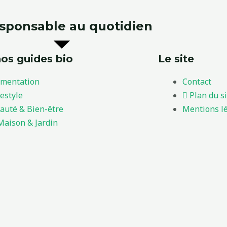
esponsable au quotidien
os guides bio
Le site
imentation
Contact
festyle
Plan du s
auté & Bien-être
Mentions l
Maison & Jardin