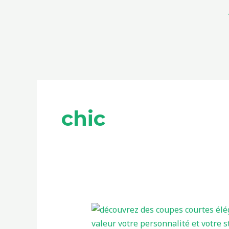
Aller
au
contenu
chic
Coupes
courtes