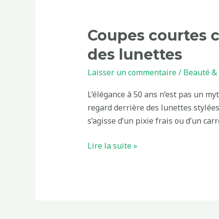
chic
pour
Coupes courtes c
les
femmes
des lunettes
de
Laisser un commentaire
/
Beauté & 
50
ans
L’élégance à 50 ans n’est pas un myt
qui
regard derrière des lunettes stylées
portent
s’agisse d’un pixie frais ou d’un car
des
lunettes
Lire la suite »