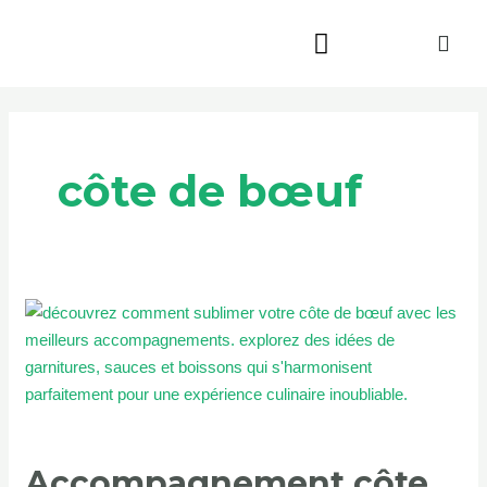
Aller
au
contenu
Beauté & Bien-être
Maison & Jardin
côte de bœuf
Accompagnement
côte
de
bœuf
:
les
Accompagnement côte
meilleurs