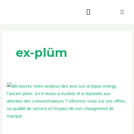
Aller
au
contenu
Beauté & Bien-être
Maison & Jardin
ex-plüm
Octopus
Energy
avis
:
l’ex-
Plüm
a-