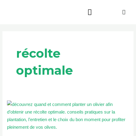
Aller
au
contenu
Beauté & Bien-être
Maison & Jardin
récolte
optimale
Quand
et
comment
planter
un