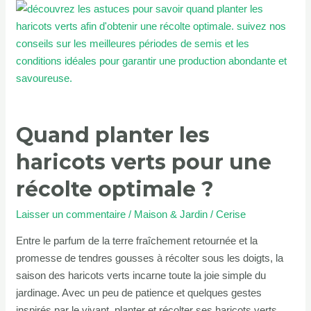
Quand
planter
les
haricots
verts
pour
une
Quand planter les
récolte
optimale
haricots verts pour une
?
récolte optimale ?
Laisser un commentaire
/
Maison & Jardin
/
Cerise
Entre le parfum de la terre fraîchement retournée et la
promesse de tendres gousses à récolter sous les doigts, la
saison des haricots verts incarne toute la joie simple du
jardinage. Avec un peu de patience et quelques gestes
inspirés par le vivant, planter et récolter ses haricots verts