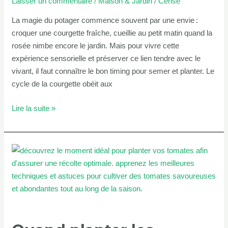
Laisser un commentaire
/
Maison & Jardin
/
Cerise
La magie du potager commence souvent par une envie :
croquer une courgette fraîche, cueillie au petit matin quand la
rosée nimbe encore le jardin. Mais pour vivre cette
expérience sensorielle et préserver ce lien tendre avec le
vivant, il faut connaître le bon timing pour semer et planter. Le
cycle de la courgette obéit aux
Lire la suite »
Quand
planter
les
tomates
pour
une
récolte