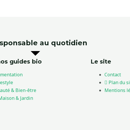
esponsable au quotidien
os guides bio
Le site
imentation
Contact
festyle
Plan du s
auté & Bien-être
Mentions l
Maison & Jardin