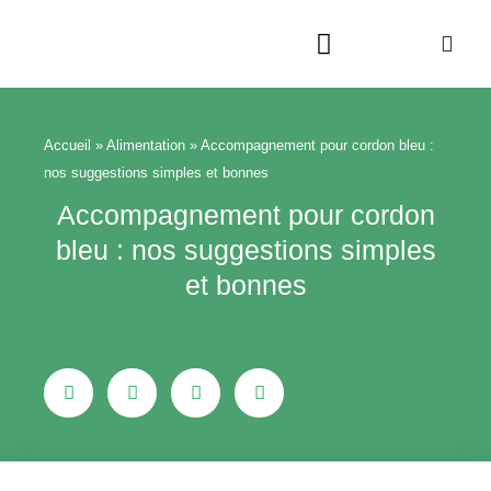
Aller
au
contenu
Beauté & Bien-être
Maison & Jardin
Accueil
»
Alimentation
»
Accompagnement pour cordon bleu :
nos suggestions simples et bonnes
Accompagnement pour cordon
bleu : nos suggestions simples
et bonnes