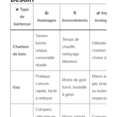
🔥 Type
👍
🌀
🌿 Impact
de
Avantages
Inconvénients
écologique
barbecue
Saveur
Temps de
fumée
Utilisation de
Charbon
chauffe,
unique,
charbon à
de bois
nettoyage
convivialité
choisir durable
laborieux
rituelle
Pratique,
Mieux avec
Moins de goût
cuisson
gaz propane
Gaz
fumé, bouteille
rapide, facile
ou butane
à gérer
à nettoyer
respectueux
Compact,
utilisable en
Moins adapté
Consommatio