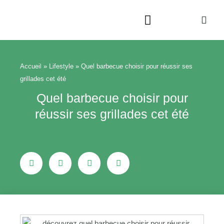
Aller
au
contenu
Beauté & Bien-être
Maison & Jardin
Accueil
»
Lifestyle
»
Quel barbecue choisir pour réussir ses
grillades cet été
Quel barbecue choisir pour
réussir ses grillades cet été