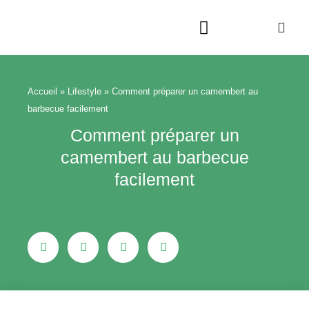
Aller
au
contenu
Beauté & Bien-être
Maison & Jardin
Accueil
»
Lifestyle
»
Comment préparer un camembert au
barbecue facilement
Comment préparer un
camembert au barbecue
facilement