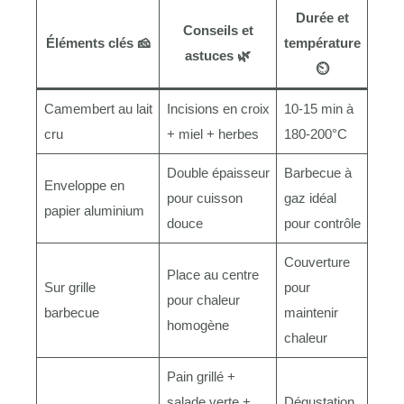
Durée et
Conseils et
Éléments clés 🧀
température
astuces 🌿
⏲️
Camembert au lait
Incisions en croix
10-15 min à
cru
+ miel + herbes
180-200°C
Double épaisseur
Barbecue à
Enveloppe en
pour cuisson
gaz idéal
papier aluminium
douce
pour contrôle
Couverture
Place au centre
Sur grille
pour
pour chaleur
barbecue
maintenir
homogène
chaleur
Pain grillé +
salade verte +
Dégustation