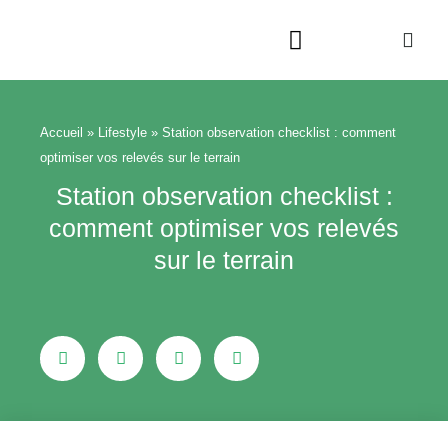
Aller
au
contenu
Beauté & Bien-être
Maison & Jardin
Accueil
»
Lifestyle
»
Station observation checklist : comment
optimiser vos relevés sur le terrain
Station observation checklist :
comment optimiser vos relevés
sur le terrain