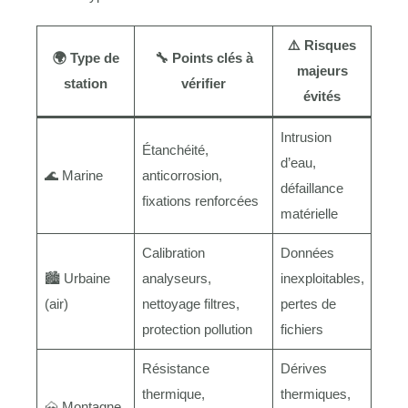
⚠️
Risques
🌍
Type de
🔧
Points clés à
majeurs
station
vérifier
évités
Intrusion
Étanchéité,
d’eau,
🌊 Marine
anticorrosion,
défaillance
fixations renforcées
matérielle
Calibration
Données
🏙️ Urbaine
analyseurs,
inexploitables,
(air)
nettoyage filtres,
pertes de
protection pollution
fichiers
Résistance
Dérives
thermique,
thermiques,
🗻 Montagne