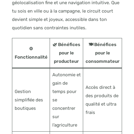
géolocalisation fine et une navigation intuitive. Que
tu sois en ville ou à la campagne, le circuit court
devient simple et joyeux, accessible dans ton
quotidien sans contraintes inutiles.
🌿 Bénéfices
🍽️ Bénéfices
⚙️
pour le
pour le
Fonctionnalité
producteur
consommateur
Autonomie et
gain de
Accès direct à
Gestion
temps pour
des produits de
simplifiée des
se
qualité et ultra
boutiques
concentrer
frais
sur
l’agriculture