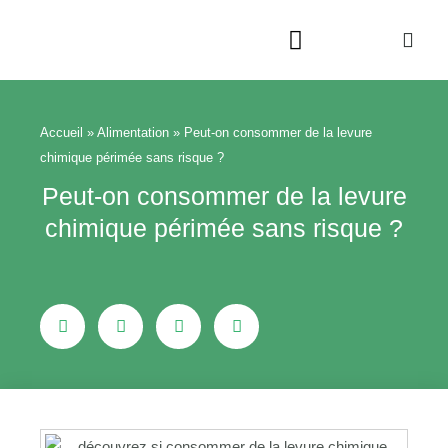
Aller
au
contenu
Beauté & Bien-être
Maison & Jardin
Accueil
»
Alimentation
»
Peut-on consommer de la levure
chimique périmée sans risque ?
Peut-on consommer de la levure
chimique périmée sans risque ?