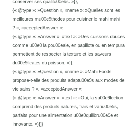
conserver ses qualitu00e9s. »}},
{« @type »: »Question », »name »: »Quelles sont les
meilleures mu00e9thodes pour cuisiner le mahi mahi
? », »acceptedAnswer »:
{« @type »: »Answer », »text »: »Des cuissons douces
comme u00e0 la pou00eale, en papillote ou en tempura
permettent de respecter la texture et les saveurs
du00e9licates du poisson. »}},
{« @type »: »Question », »name »: »Mahi Foods
propose-t-elle des produits adaptu00e9s aux modes de
vie sains ? », »acceptedAnswer »:
{« @type »: »Answer », »text »: »Oui, la su00e9lection
comprend des produits naturels, frais et variu00e9s,
parfaits pour une alimentation u00e9quilibru00e9e et
innovante. »}}]}