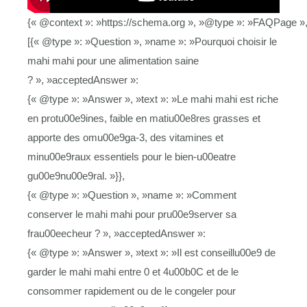
{« @context »: »https://schema.org », »@type »: »FAQPage »,
[{« @type »: »Question », »name »: »Pourquoi choisir le
mahi mahi pour une alimentation saine
? », »acceptedAnswer »:
{« @type »: »Answer », »text »: »Le mahi mahi est riche
en protu00e9ines, faible en matiu00e8res grasses et
apporte des omu00e9ga-3, des vitamines et
minu00e9raux essentiels pour le bien-u00eatre
gu00e9nu00e9ral. »}},
{« @type »: »Question », »name »: »Comment
conserver le mahi mahi pour pru00e9server sa
frau00eecheur ? », »acceptedAnswer »:
{« @type »: »Answer », »text »: »Il est conseillu00e9 de
garder le mahi mahi entre 0 et 4u00b0C et de le
consommer rapidement ou de le congeler pour