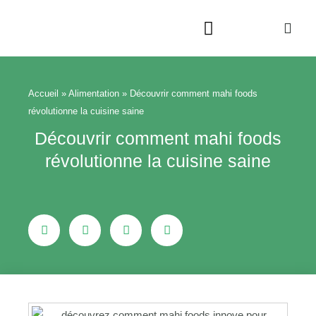
Aller
au
contenu
Beauté & Bien-être
Maison & Jardin
Accueil
»
Alimentation
»
Découvrir comment mahi foods
révolutionne la cuisine saine
Découvrir comment mahi foods
révolutionne la cuisine saine