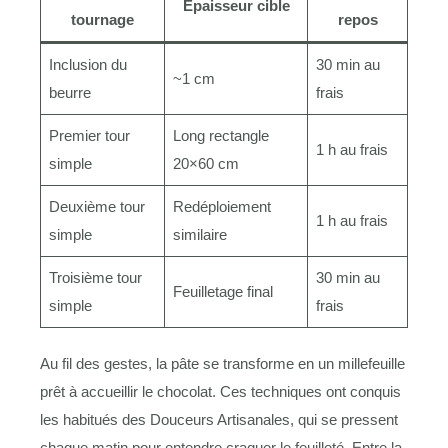
Épaisseur cible
tournage
repos
Inclusion du
30 min au
~1 cm
beurre
frais
Premier tour
Long rectangle
1 h au frais
simple
20×60 cm
Deuxième tour
Redéploiement
1 h au frais
simple
similaire
Troisième tour
30 min au
Feuilletage final
simple
frais
Au fil des gestes, la pâte se transforme en un millefeuille
prêt à accueillir le chocolat. Ces techniques ont conquis
les habitués des Douceurs Artisanales, qui se pressent
chaque matin pour entendre craquer le feuilleté. Entre la