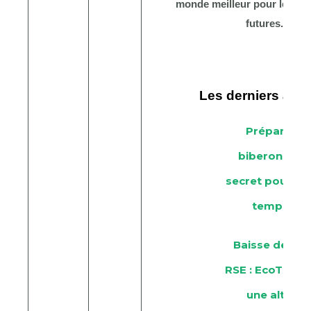
monde meilleur pour les gé
futures.
Les derniers artic
Préparateu
biberon Béab
secret pour ga
temps la n
Baisse des b
RSE : EcoTree 
une alterna