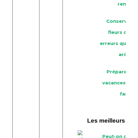
rentabl
Conservatio
fleurs de CB
erreurs qui rui
arômes
Préparer la v
vacances de t
famille
Les meilleurs arti
Peut-on con