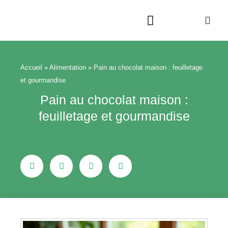
Aller
au
contenu
Beauté & Bien-être
Maison & Jardin
Accueil
»
Alimentation
»
Pain au chocolat maison : feuilletage
et gourmandise
Pain au chocolat maison :
feuilletage et gourmandise