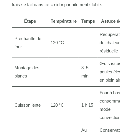
frais se fait dans ce « nid » parfaitement stable.
Étape
Température
Temps
Astuce écolo
Récupération
Préchauffer le
120 °C
–
de chaleur
four
résiduelle
Œufs issus de
Montage des
3–5
–
poules élevées
blancs
min
en plein air
Four à basse
consommation,
Cuisson lente
120 °C
1 h 15
mode
convection
Au
Conservation