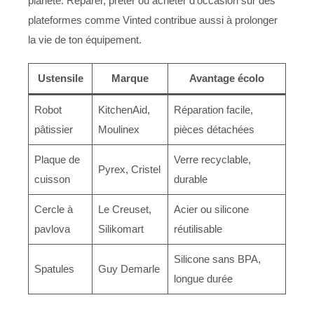
planète. Réparer, prêter ou acheter d’occasion sur des
plateformes comme Vinted contribue aussi à prolonger
la vie de ton équipement.
Ustensile
Marque
Avantage écolo
Robot
KitchenAid,
Réparation facile,
pâtissier
Moulinex
pièces détachées
Plaque de
Verre recyclable,
Pyrex, Cristel
cuisson
durable
Cercle à
Le Creuset,
Acier ou silicone
pavlova
Silikomart
réutilisable
Silicone sans BPA,
Spatules
Guy Demarle
longue durée