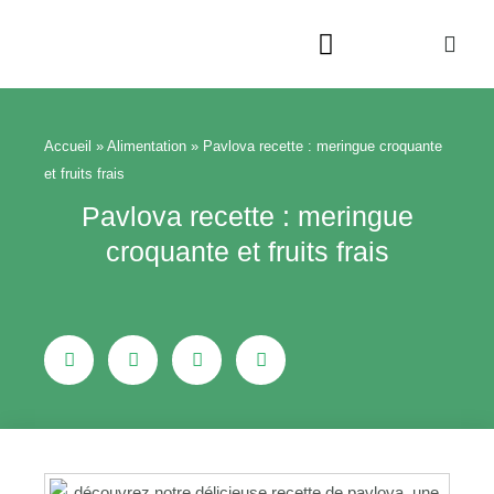
Aller
au
contenu
Beauté & Bien-être
Maison & Jardin
Accueil
»
Alimentation
»
Pavlova recette : meringue croquante
et fruits frais
Pavlova recette : meringue
croquante et fruits frais