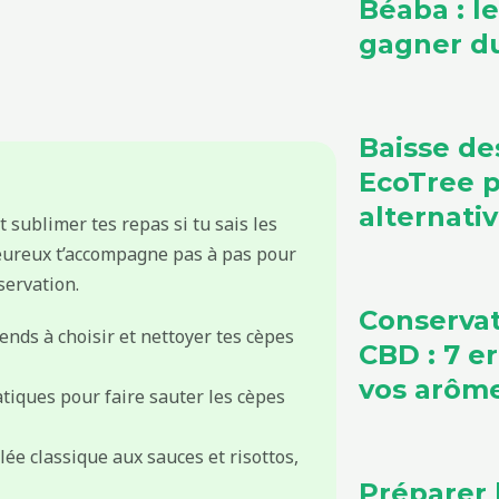
Béaba : l
gagner du
Baisse de
EcoTree 
alternati
t sublimer tes repas si tu sais les
leureux t’accompagne pas à pas pour
servation.
Conservat
nds à choisir et nettoyer tes cèpes
CBD : 7 e
vos arôm
tiques pour faire sauter les cèpes
ée classique aux sauces et risottos,
Préparer 