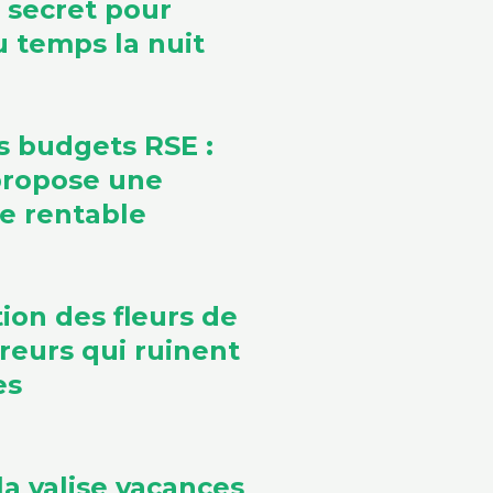
e secret pour
 temps la nuit
s budgets RSE :
propose une
ve rentable
ion des fleurs de
rreurs qui ruinent
es
la valise vacances