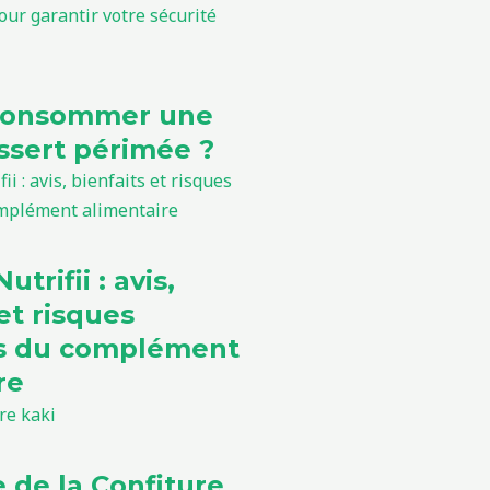
consommer une
sert périmée ?
utrifii : avis,
et risques
ls du complément
re
e de la Confiture