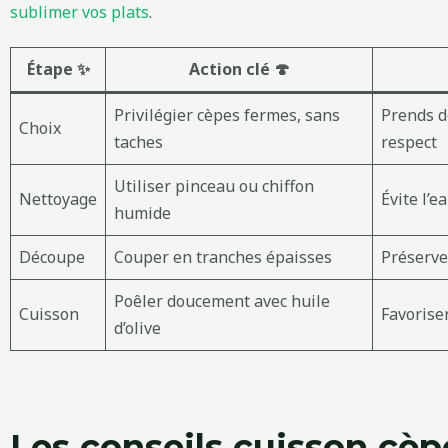
sublimer vos plats
.
Étape ✨
Action clé 🍄
Privilégier cèpes fermes, sans
Prends d
Choix
taches
respect
Utiliser pinceau ou chiffon
Nettoyage
Évite l’e
humide
Découpe
Couper en tranches épaisses
Préserver
Poêler doucement avec huile
Cuisson
Favoriser
d’olive
Les conseils cuisson cèp