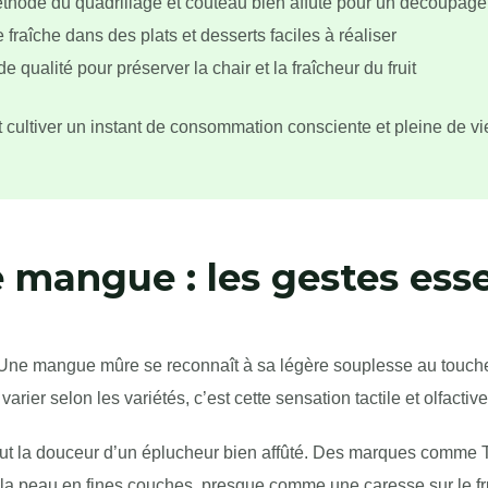
hode du quadrillage et couteau bien affûté pour un découpage
fraîche dans des plats et desserts faciles à réaliser
e qualité pour préserver la chair et la fraîcheur du fruit
t cultiver un instant de consommation consciente et pleine de vi
 mangue : les gestes esse
. Une mangue mûre se reconnaît à sa légère souplesse au toucher
arier selon les variétés, c’est cette sensation tactile et olfactiv
aut la douceur d’un éplucheur bien affûté. Des marques comme T
 la peau en fines couches, presque comme une caresse sur le frui