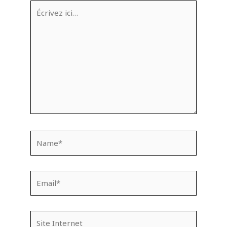
Écrivez
ici…
Name*
Email*
Site