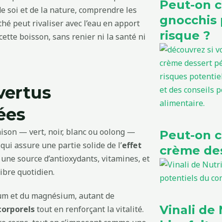
Peut-on 
 soi et de la nature, comprendre les
gnocchis 
 thé peut rivaliser avec l’eau en apport
risque ?
ette boisson, sans renier ni la santé ni
vertus
ées
aison — vert, noir, blanc ou oolong —
Peut-on 
 qui assure une partie solide de l’
effet
crème des
i une source d’antioxydants, vitamines, et
ibre quotidien.
ium et du magnésium, autant de
Vinali de N
corporels
tout en renforçant la vitalité.