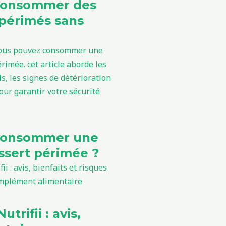
consommer des
périmés sans
consommer une
sert périmée ?
utrifii : avis,