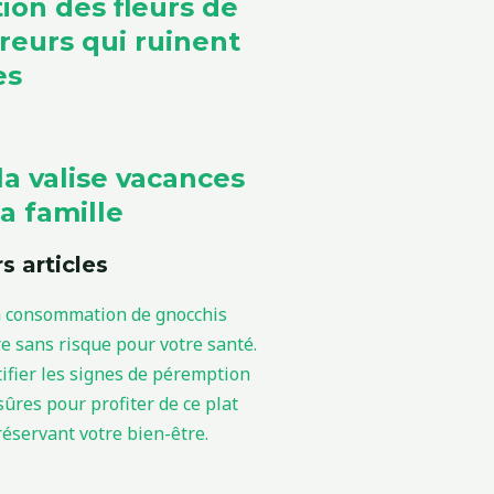
ion des fleurs de
rreurs qui ruinent
es
la valise vacances
a famille
s articles