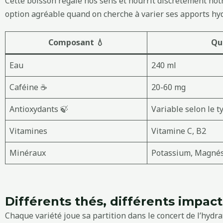
Cette boisson régale nos sens et nourrit discrètement no
option agréable quand on cherche à varier ses apports hy
Composant 💧
Qu
Eau
240 ml
Caféine ☕
20-60 mg
Antioxydants 🍃
Variable selon le t
Vitamines
Vitamine C, B2
Minéraux
Potassium, Magné
Différents thés, différents impact
Chaque variété joue sa partition dans le concert de l’hydrat