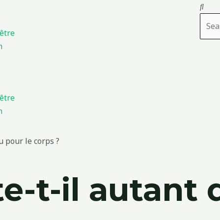
Rech
être
n
être
n
u pour le corps ?
e-t-il autant