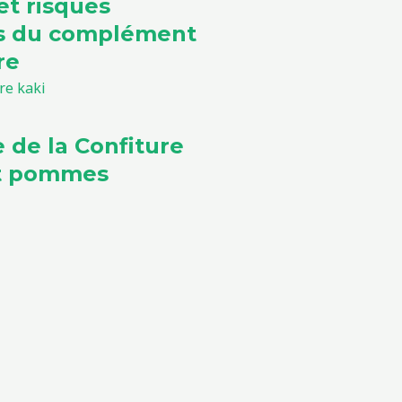
et risques
ls du complément
re
e de la Confiture
et pommes