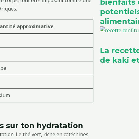
tre corps, tout en s’imposant comme une
bienfaits 
driques.
potentie
alimentai
antité approximative
La recett
de kaki 
ype
sium
s sur ton hydratation
ation. Le thé vert, riche en catéchines,