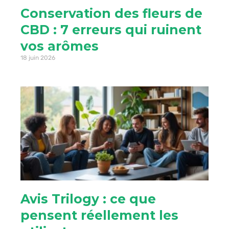
Conservation des fleurs de
CBD : 7 erreurs qui ruinent
vos arômes
18 juin 2026
Avis Trilogy : ce que
pensent réellement les