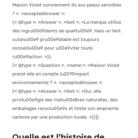
Maison Violet conviennent-ils aux peaux sensibles
? », »acceptedAnswer »:
{« @type »: »Answer », »text »: »La marque utilise
des ingru00e9dients de qualitu00e9, mais un test
cutanu00e9 pru00e9alable est toujours
conseillu00e9 pour u00e9viter toute
ru00e9action. »}},
{« @type »: »Question », »name »: »Maison Violet
prend-elle en compte lu2019impact
environnemental ? », »acceptedAnswer »:
{« @type »: »Answer », »text »: »Oui, elle
privilu00e9gie des matiu00e8res naturelles, des
emballages recyclu00e9s et limite son empreinte
carbone par une production locale. »}}]}
Quelle est l’histoire de