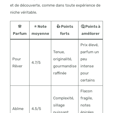
et de découverte, comme dans toute expérience de
niche véritable.
🌸
⭐ Note
👍 Points
🤔 Points à
Parfum
moyenne
forts
améliorer
Prix élevé,
Tenue,
parfum un
Pour
originalité,
peu
4.7/5
Rêver
gourmandise
intense
raffinée
pour
certains
Flacon
Complexité,
fragile,
sillage
notes
Abîme
4.5/5
puissant,
épicées