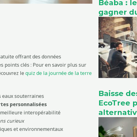
Béaba : l
gagner du
atuite offrant des données
es points clés : Pour en savoir plus sur
découvrez le
quiz de la journée de la terre
Baisse de
s eaux souterraines
EcoTree 
tes personnalisées
alternati
meilleure interopérabilité
ens curieux
iques et environnementaux