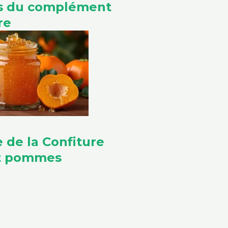
ls du complément
re
e de la Confiture
et pommes