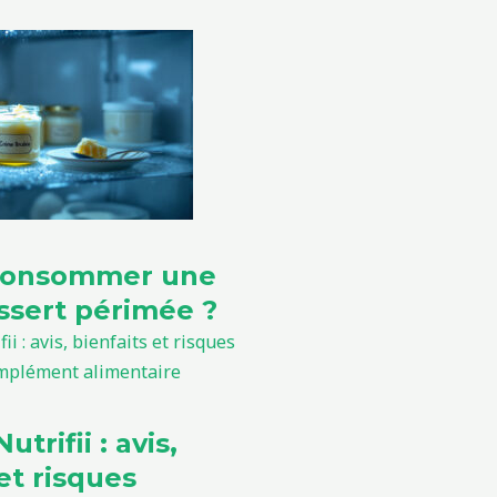
consommer une
sert périmée ?
utrifii : avis,
et risques