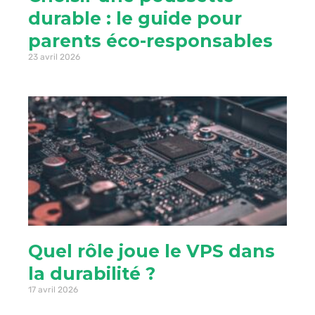
durable : le guide pour
parents éco-responsables
23 avril 2026
Quel rôle joue le VPS dans
la durabilité ?
17 avril 2026