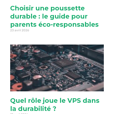
Choisir une poussette
durable : le guide pour
parents éco-responsables
23 avril 2026
Quel rôle joue le VPS dans
la durabilité ?