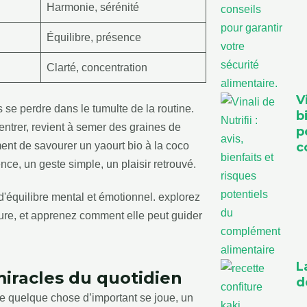
Harmonie, sérénité
Équilibre, présence
Clarté, concentration
V
 se perdre dans le tumulte de la routine.
b
entrer, revient à semer des graines de
p
c
ment de savourer un yaourt bio à la coco
ence, un geste simple, un plaisir retrouvé.
L
 miracles du quotidien
d
ue quelque chose d’important se joue, un