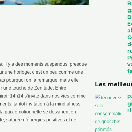
B
g
B
E
a
C
d
r
P
v
ée, il y a des moments suspendus, presque
f
sur une horloge, c’est un peu comme une
t pas pourquoi on la remarque, mais elle
Les meilleur
ver une touche de Zenitude. Entre
miroir 14h14 s’invite dans nos vies comme
P
g
ents, tantôt invitation à la mindfulness,
r
t la paix émotionnelle se dessinent en
le, saturée d’énergies positives et de