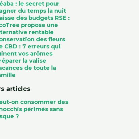
éaba : le secret pour
agner du temps la nuit
aisse des budgets RSE :
coTree propose une
lternative rentable
onservation des fleurs
e CBD : 7 erreurs qui
uinent vos arômes
réparer la valise
acances de toute la
amille
s articles
eut-on consommer des
nocchis périmés sans
isque ?