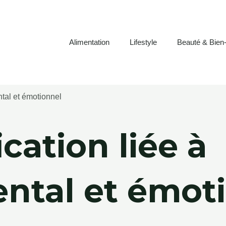
Alimentation
Lifestyle
Beauté & Bien-
ntal et émotionnel
ication liée à
ental et émot