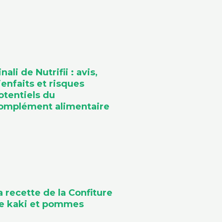
inali de Nutrifii : avis,
ienfaits et risques
otentiels du
omplément alimentaire
a recette de la Confiture
e kaki et pommes