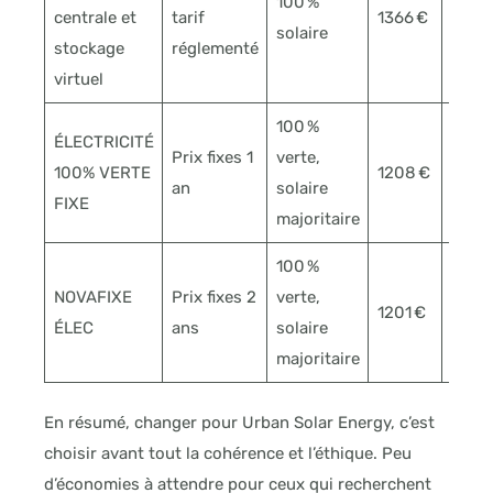
100 %
Inclu
centrale et
tarif
1366 €
solaire
1 €/k
stockage
réglementé
virtuel
100 %
ÉLECTRICITÉ
Prix fixes 1
verte,
100% VERTE
1208 €
Non
an
solaire
FIXE
majoritaire
100 %
NOVAFIXE
Prix fixes 2
verte,
1201 €
Non
ÉLEC
ans
solaire
majoritaire
En résumé, changer pour Urban Solar Energy, c’est
choisir avant tout la cohérence et l’éthique. Peu
d’économies à attendre pour ceux qui recherchent