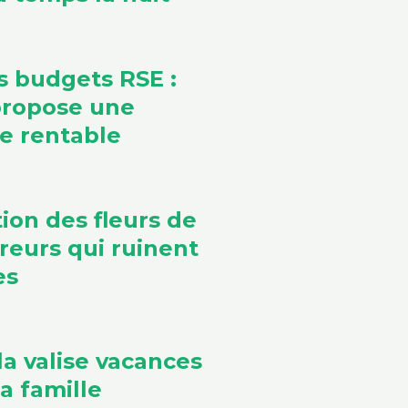
s budgets RSE :
propose une
ve rentable
ion des fleurs de
rreurs qui ruinent
es
la valise vacances
a famille