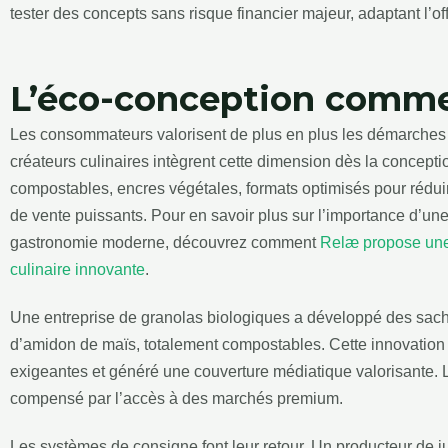
tester des concepts sans risque financier majeur, adaptant l’off
L’éco-conception comme
Les consommateurs valorisent de plus en plus les démarches
créateurs culinaires intègrent cette dimension dès la concept
compostables, encres végétales, formats optimisés pour rédu
de vente puissants. Pour en savoir plus sur l’importance d’u
gastronomie moderne, découvrez comment
Relæ propose une
culinaire innovante
.
Une entreprise de granolas biologiques a développé des sache
d’amidon de maïs, totalement compostables. Cette innovation l
exigeantes et généré une couverture médiatique valorisante. L’
compensé par l’accès à des marchés premium.
Les systèmes de consigne font leur retour. Un producteur de ju