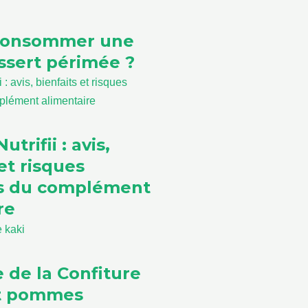
consommer une
sert périmée ?
utrifii : avis,
et risques
ls du complément
re
e de la Confiture
et pommes