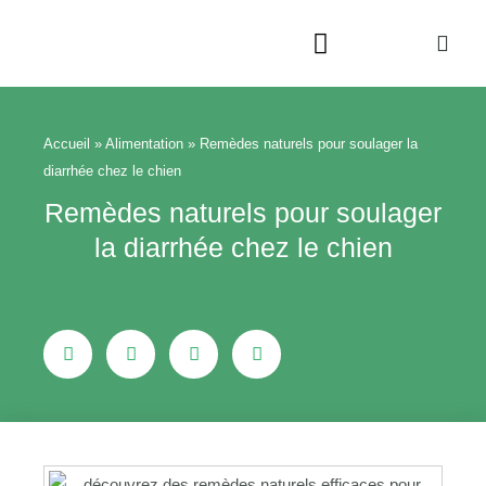
Aller
au
contenu
Beauté & Bien-être
Maison & Jardin
Accueil
»
Alimentation
»
Remèdes naturels pour soulager la
diarrhée chez le chien
Remèdes naturels pour soulager
la diarrhée chez le chien