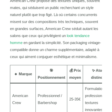
American Crew propose des textures uniques, souvent
mates, qui séduisent un public recherchant un style
naturel plutôt que trop figé. Là où certains concurrents
misent sur des compositions très techniques, souvent
en grandes surfaces, American Crew séduit autant les
salons que ceux qui privilégient un
look tendance
homme
en gardant la simplicité. Son packaging vintage-
compatible donne un charme supplémentaire, adapté à
ceux qui aiment conjuguer esthétique et minimalisme.
🎯
💰 Prix
✨ Atout
🔹 Marque
Positionnement
moyen
distinctif
Formulations
American
Professionnel /
professionnelles
25-35€
Crew
Barbershop
textures
innovantes