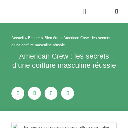
Aller
au
contenu
Beauté & Bien-être
Maison & Jardin
Accueil
»
Beauté & Bien-être
»
American Crew : les secrets
d’une coiffure masculine réussie
American Crew : les secrets
d’une coiffure masculine réussie