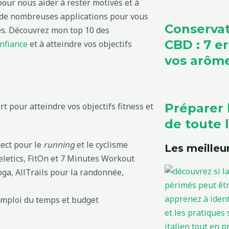
pour nous aider à rester motivés et à
té de nombreuses applications pour vous
Conservat
es. Découvrez mon top 10 des
CBD : 7 e
nfiance
et à atteindre vos objectifs
vos arôm
Préparer 
t pour atteindre vos objectifs fitness et
de toute l
ect pour le
running
et le cyclisme
Les meilleur
eletics, FitOn et 7 Minutes Workout
ga, AllTrails pour la randonnée,
 emploi du temps et budget