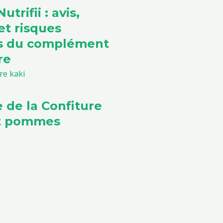
utrifii : avis,
et risques
ls du complément
re
e de la Confiture
et pommes