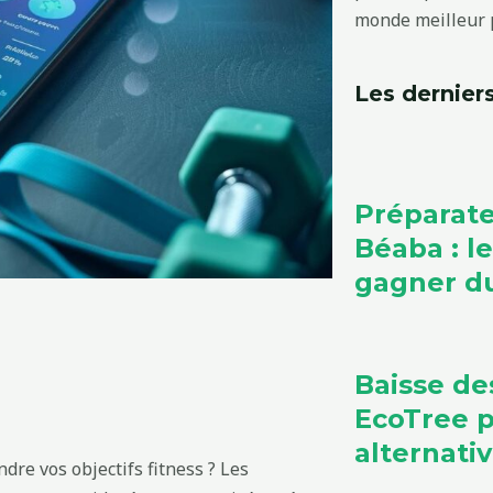
monde meilleur p
Les derniers
Préparate
Béaba : l
gagner du
Baisse de
EcoTree 
alternati
dre vos objectifs fitness ? Les