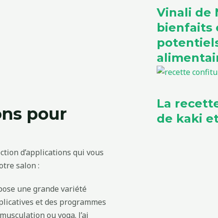
Vinali de N
bienfaits 
potentie
alimentai
La recett
ons pour
de kaki 
ection d’applications qui vous
tre salon :
opose une grande variété
xplicatives et des programmes
musculation ou yoga. J’ai