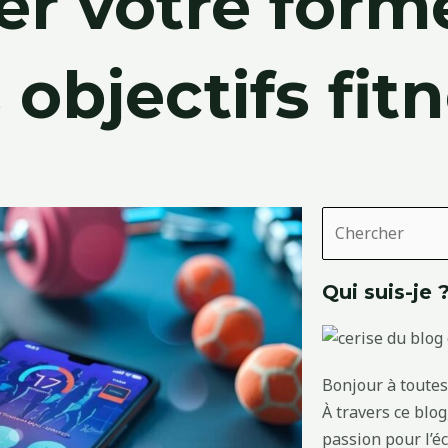
er votre form
 objectifs fit
Rechercher
Qui suis-je 
Bonjour à toutes 
À travers ce blo
passion pour l’é