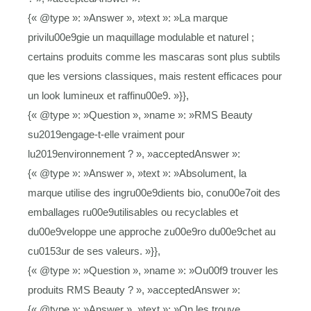
{« @type »: »Answer », »text »: »La marque
privilu00e9gie un maquillage modulable et naturel ;
certains produits comme les mascaras sont plus subtils
que les versions classiques, mais restent efficaces pour
un look lumineux et raffinu00e9. »}},
{« @type »: »Question », »name »: »RMS Beauty
su2019engage-t-elle vraiment pour
lu2019environnement ? », »acceptedAnswer »:
{« @type »: »Answer », »text »: »Absolument, la
marque utilise des ingru00e9dients bio, conu00e7oit des
emballages ru00e9utilisables ou recyclables et
du00e9veloppe une approche zu00e9ro du00e9chet au
cu0153ur de ses valeurs. »}},
{« @type »: »Question », »name »: »Ou00f9 trouver les
produits RMS Beauty ? », »acceptedAnswer »:
{« @type »: »Answer », »text »: »On les trouve