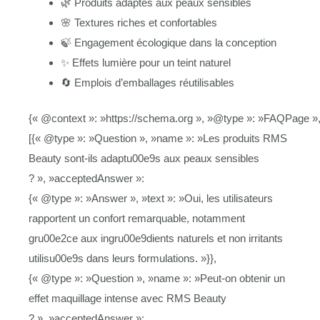
🌿 Produits adaptés aux peaux sensibles
🌸 Textures riches et confortables
🍃 Engagement écologique dans la conception
✨ Effets lumière pour un teint naturel
🔄 Emplois d’emballages réutilisables
{« @context »: »https://schema.org », »@type »: »FAQPage »,
[{« @type »: »Question », »name »: »Les produits RMS
Beauty sont-ils adaptu00e9s aux peaux sensibles
? », »acceptedAnswer »:
{« @type »: »Answer », »text »: »Oui, les utilisateurs
rapportent un confort remarquable, notamment
gru00e2ce aux ingru00e9dients naturels et non irritants
utilisu00e9s dans leurs formulations. »}},
{« @type »: »Question », »name »: »Peut-on obtenir un
effet maquillage intense avec RMS Beauty
? », »acceptedAnswer »: