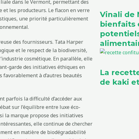
iliale dans le Vermont, permettant des
e et les producteurs. Le flacon en verre
Vinali de N
astiques, une priorité particulièrement
bienfaits 
ronnemental.
potentie
reuse des fournisseurs. Tata Harper
alimentai
gique et le respect de la biodiversité,
ndustrie cosmétique. En parallèle, elle
ant-garde des initiatives éthiques en
La recett
s favorablement à d’autres beautés
de kaki 
t parfois la difficulté d’accéder aux
ébat sur l’équilibre entre luxe éco-
si la marque propose des initiatives
téressantes, elle continue de chercher
amment en matière de biodégradabilité