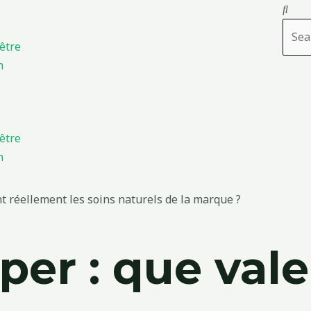
Rech
être
n
être
n
nt réellement les soins naturels de la marque ?
per : que val