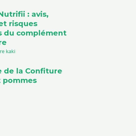
utrifii : avis,
et risques
ls du complément
re
e de la Confiture
et pommes