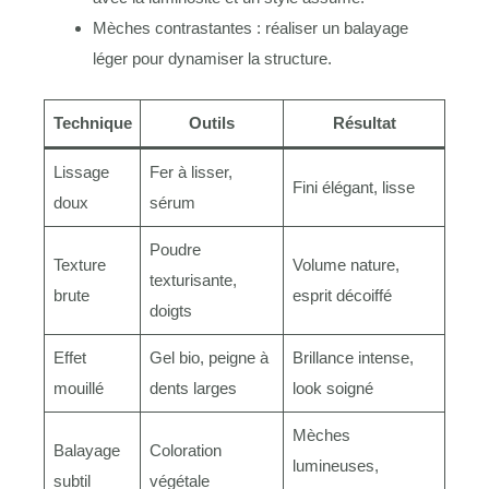
Mèches contrastantes : réaliser un balayage
léger pour dynamiser la structure.
Technique
Outils
Résultat
Lissage
Fer à lisser,
Fini élégant, lisse
doux
sérum
Poudre
Texture
Volume nature,
texturisante,
brute
esprit décoiffé
doigts
Effet
Gel bio, peigne à
Brillance intense,
mouillé
dents larges
look soigné
Mèches
Balayage
Coloration
lumineuses,
subtil
végétale