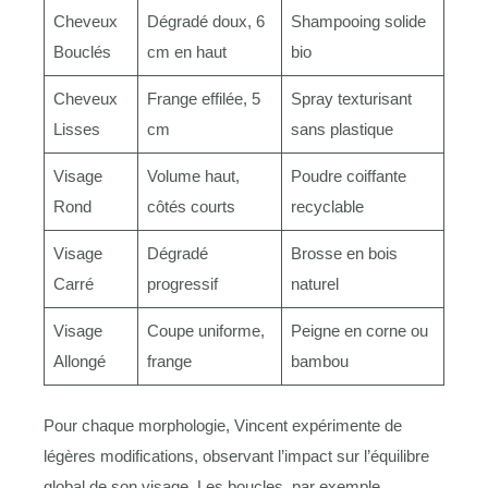
Cheveux
Dégradé doux, 6
Shampooing solide
Bouclés
cm en haut
bio
Cheveux
Frange effilée, 5
Spray texturisant
Lisses
cm
sans plastique
Visage
Volume haut,
Poudre coiffante
Rond
côtés courts
recyclable
Visage
Dégradé
Brosse en bois
Carré
progressif
naturel
Visage
Coupe uniforme,
Peigne en corne ou
Allongé
frange
bambou
Pour chaque morphologie, Vincent expérimente de
légères modifications, observant l’impact sur l’équilibre
global de son visage. Les boucles, par exemple,