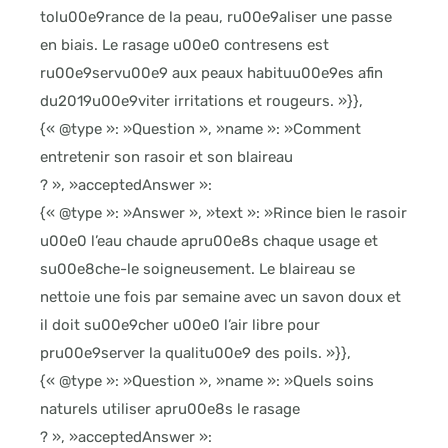
tolu00e9rance de la peau, ru00e9aliser une passe
en biais. Le rasage u00e0 contresens est
ru00e9servu00e9 aux peaux habituu00e9es afin
du2019u00e9viter irritations et rougeurs. »}},
{« @type »: »Question », »name »: »Comment
entretenir son rasoir et son blaireau
? », »acceptedAnswer »:
{« @type »: »Answer », »text »: »Rince bien le rasoir
u00e0 l’eau chaude apru00e8s chaque usage et
su00e8che-le soigneusement. Le blaireau se
nettoie une fois par semaine avec un savon doux et
il doit su00e9cher u00e0 l’air libre pour
pru00e9server la qualitu00e9 des poils. »}},
{« @type »: »Question », »name »: »Quels soins
naturels utiliser apru00e8s le rasage
? », »acceptedAnswer »: