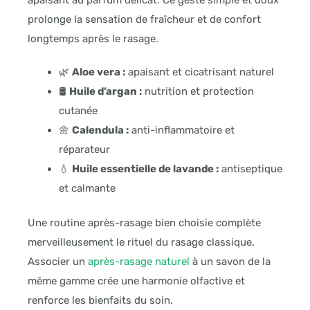
apaisant au parfum délicat. Ce geste simple et doux
prolonge la sensation de fraîcheur et de confort
longtemps après le rasage.
🌿
Aloe vera :
apaisant et cicatrisant naturel
🛢
Huile d’argan :
nutrition et protection
cutanée
🌼
Calendula :
anti-inflammatoire et
réparateur
💧
Huile essentielle de lavande :
antiseptique
et calmante
Une routine après-rasage bien choisie complète
merveilleusement le rituel du rasage classique.
Associer un
après-rasage naturel
à un savon de la
même gamme crée une harmonie olfactive et
renforce les bienfaits du soin.