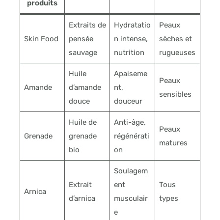
produits
Extraits de
Hydratatio
Peaux
Skin Food
pensée
n intense,
sèches et
sauvage
nutrition
rugueuses
Huile
Apaiseme
Peaux
Amande
d’amande
nt,
sensibles
douce
douceur
Huile de
Anti-âge,
Peaux
Grenade
grenade
régénérati
matures
bio
on
Soulagem
Extrait
ent
Tous
Arnica
d’arnica
musculair
types
e