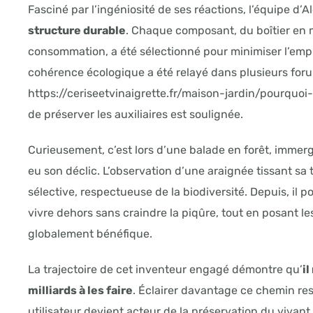
Fasciné par l’ingéniosité de ses réactions, l’équipe d’A
structure durable
. Chaque composant, du boîtier en 
consommation, a été sélectionné pour minimiser l’emp
cohérence écologique a été relayé dans plusieurs foru
https://ceriseetvinaigrette.fr/maison-jardin/pourquoi
de préserver les auxiliaires est soulignée.
Curieusement, c’est lors d’une balade en forêt, immer
eu son déclic. L’observation d’une araignée tissant sa t
sélective, respectueuse de la biodiversité. Depuis, il po
vivre dehors sans craindre la piqûre, tout en posant le
globalement bénéfique.
La trajectoire de cet inventeur engagé démontre qu’
il
milliards à les faire
. Éclairer davantage ce chemin re
utilisateur devient acteur de la préservation du vivant