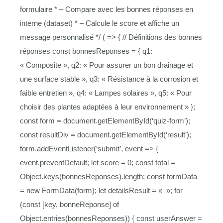
formulaire * – Compare avec les bonnes réponses en
interne (dataset) * – Calcule le score et affiche un
message personnalisé */ ( => { // Définitions des bonnes
réponses const bonnesReponses = { q1:
« Composite », q2: « Pour assurer un bon drainage et
une surface stable », q3: « Résistance à la corrosion et
faible entretien », q4: « Lampes solaires », q5: « Pour
choisir des plantes adaptées à leur environnement » };
const form = document.getElementById(‘quiz-form’);
const resultDiv = document.getElementById(‘result’);
form.addEventListener(‘submit’, event => {
event.preventDefault; let score = 0; const total =
Object.keys(bonnesReponses).length; const formData
= new FormData(form); let detailsResult = « »; for
(const [key, bonneReponse] of
Object.entries(bonnesReponses)) { const userAnswer =