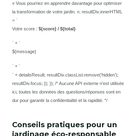
« Vous pourriez en apprendre davantage pour optimiser
la transformation de votre jardin. »; resultDiv.innerHTML
= `
Votre score :
${score} / ${total}
` + `
${message}
` + `
` + detailsResult; resultDiv.classList.remove(‘hidden’);
resultDiv.focus; }); }); /* Aucune API externe n’est utilisée
ici, toutes les données des questions/réponses sont en
dur pour garantir la confidentialité et la rapidité. */
Conseils pratiques pour un
jardinage éco-responsable