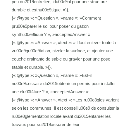
peu du2019entretien, idu00e9al pour une structure
durable et esthu00e9tique. »}},
{« @type »: »Question », »name »: »Comment
pru00e9parer le sol pour poser du gazon
synthu00e9tique ? », »acceptedAnswer »:
{« @type »: »Answer », »text »: »Il faut enlever toute la
vu00e9gu00e9tation, niveler la surface, et ajouter une
couche drainante de sable ou gravier pour une pose
stable et durable. »}},
{« @type »: »Question », »name »: »Est-il
nu00e9cessaire du2019obtenir un permis pour installer
une clu00f4ture ? », »acceptedAnswer »:
{« @type »: »Answer », »text »: »Les ru00e8gles varient
selon les communes. Il est conseillu00e9 de consulter la
ru00e9glementation locale avant du2019entamer les
travaux pour su2019assurer de leur