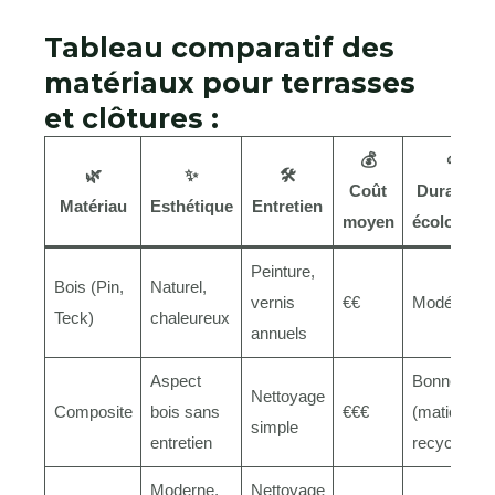
Tableau comparatif des
matériaux pour terrasses
et clôtures :
💰
🌱
🌿
✨
🛠️
Coût
Durabilité
Matériau
Esthétique
Entretien
moyen
écologiqu
Peinture,
Bois (Pin,
Naturel,
vernis
€€
Modérée
Teck)
chaleureux
annuels
Aspect
Bonne
Nettoyage
Composite
bois sans
€€€
(matières
simple
entretien
recyclées)
Moderne,
Nettoyage