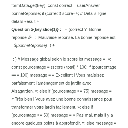
formData.get(key); const correct = userAnswer ===
bonneReponse; if (correct) score++; // Details ligne
detailsResult += `
Question ${key.slice(1)} :
` + (correct ? `
Bonne
réponse 🎉
` : `
Mauvaise réponse.
La bonne réponse est
:
${bonneReponse}
` ) + `
`; } // Message global selon le score let message = »;
const pourcentage = (score / total) * 100; if (pourcentage
=== 100) message = « Excellent ! Vous maîtrisez
parfaitement l’aménagement de jardin avec
Alsagarden. »; else if (pourcentage >= 75) message =
« Très bien ! Vous avez une bonne connaissance pour
transformer votre jardin facilement. »; else if
(pourcentage >= 50) message = « Pas mal, mais il y a
encore quelques points à approfondir. »; else message =