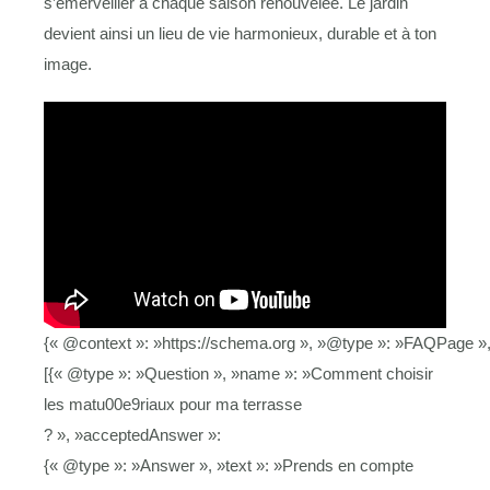
s’émerveiller à chaque saison renouvelée. Le jardin
devient ainsi un lieu de vie harmonieux, durable et à ton
image.
{« @context »: »https://schema.org », »@type »: »FAQPage »,
[{« @type »: »Question », »name »: »Comment choisir
les matu00e9riaux pour ma terrasse
? », »acceptedAnswer »:
{« @type »: »Answer », »text »: »Prends en compte