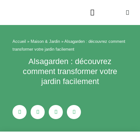
Aller
au
contenu
Beauté & Bien-être
Maison & Jardin
Accueil
»
Maison & Jardin
»
Alsagarden : découvrez comment
transformer votre jardin facilement
Alsagarden : découvrez
comment transformer votre
jardin facilement