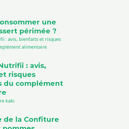
consommer une
sert périmée ?
utrifii : avis,
et risques
ls du complément
re
e de la Confiture
et pommes