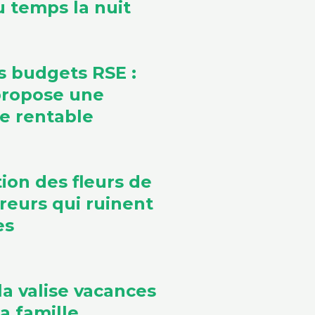
 temps la nuit
s budgets RSE :
propose une
ve rentable
ion des fleurs de
rreurs qui ruinent
es
la valise vacances
a famille