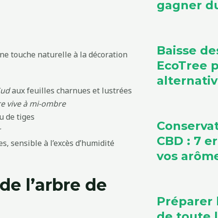
gagner du
Baisse de
ne touche naturelle à la décoration
EcoTree 
alternati
Sud
aux feuilles charnues et lustrées
e vive à mi-ombre
u de tiges
Conservat
r
CBD : 7 e
, sensible à l’excès d’humidité
vos arôm
de l’arbre de
Préparer 
de toute l