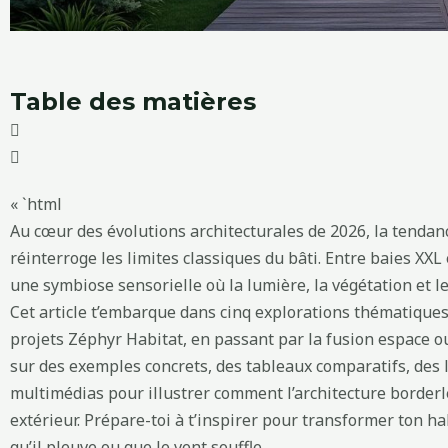
Table des matières
« `html
Au cœur des évolutions architecturales de 2026, la tendan
réinterroge les limites classiques du bâti. Entre baies XXL
une symbiose sensorielle où la lumière, la végétation et 
Cet article t’embarque dans cinq explorations thématiques
projets Zéphyr Habitat, en passant par la fusion espace ou
sur des exemples concrets, des tableaux comparatifs, des 
multimédias pour illustrer comment l’architecture borderle
extérieur. Prépare-toi à t’inspirer pour transformer ton hab
qu’il pleuve ou que le vent souffle.