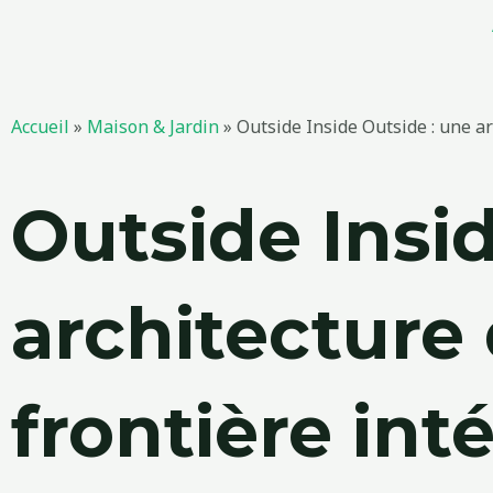
Aller
au
contenu
Accueil
»
Maison & Jardin
»
Outside Inside Outside : une ar
Outside Insi
architecture 
frontière int