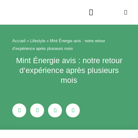
Aller
au
contenu
Beauté & Bien-être
Maison & Jardin
Accueil
»
Lifestyle
»
Mint Énergie avis : notre retour
d’expérience après plusieurs mois
Mint Énergie avis : notre retour
d’expérience après plusieurs
mois