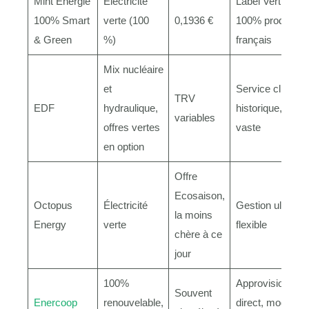
Mint Énergie
Électricité
Label VertVolt,
100% Smart
verte (100
0,1936 €
100% producteu
& Green
%)
français
Mix nucléaire
et
Service client
TRV
EDF
hydraulique,
historique, choix
variables
offres vertes
vaste
en option
Offre
Ecosaison,
Octopus
Électricité
Gestion ultra-
la moins
Energy
verte
flexible
chère à ce
jour
100%
Approvisionnem
Souvent
Enercoop
renouvelable,
direct, modèles