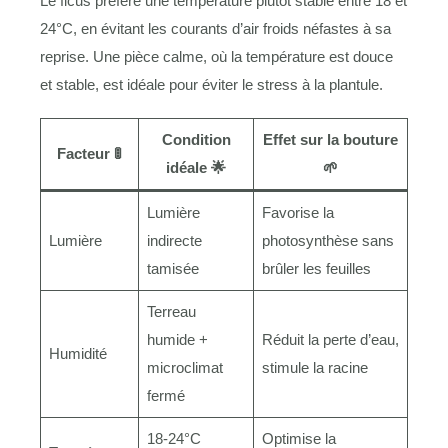
Le ficus préfère une température plutôt stable entre 18 et
24°C, en évitant les courants d’air froids néfastes à sa
reprise. Une pièce calme, où la température est douce
et stable, est idéale pour éviter le stress à la plantule.
Condition
Effet sur la bouture
Facteur 🚦
idéale 🌟
🌱
Lumière
Favorise la
Lumière
indirecte
photosynthèse sans
tamisée
brûler les feuilles
Terreau
humide +
Réduit la perte d’eau,
Humidité
microclimat
stimule la racine
fermé
18-24°C
Optimise la