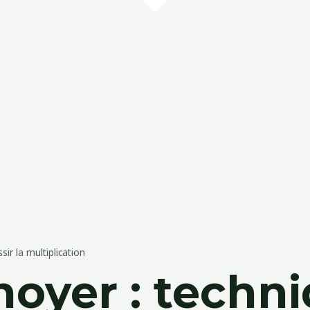
ir la multiplication
noyer : techn