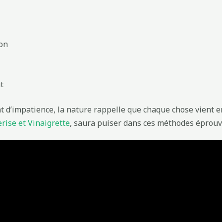
ion
t
nt d’impatience, la nature rappelle que chaque chose vient e
rise et Vinaigrette
, saura puiser dans ces méthodes éprouv