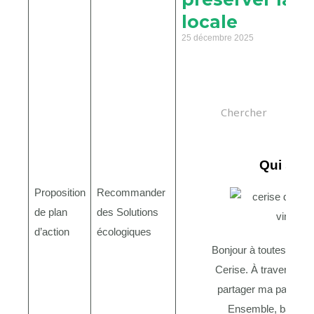
locale
25 décembre 2025
Rechercher
Qui suis
Proposition
Recommander
de plan
des Solutions
d’action
écologiques
Bonjour à toutes et à t
Cerise. À travers ce 
partager ma passion p
Ensemble, bâtiss