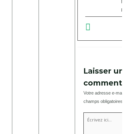
pour p
planète
Laisser un
commentair
Votre adresse e-mail ne s
champs obligatoires sont
Écrivez
ici…