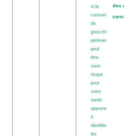
des gnoc
sans risq