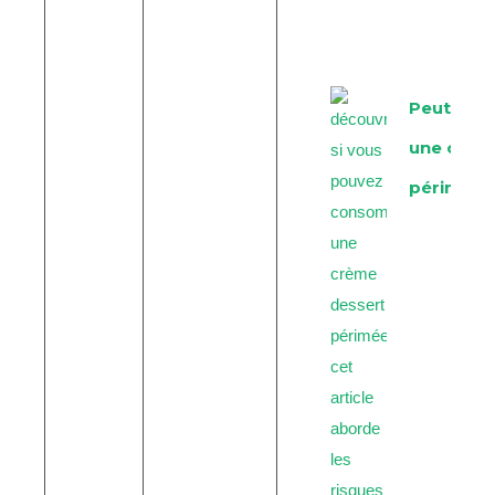
Peut-on
une crèm
périmée 