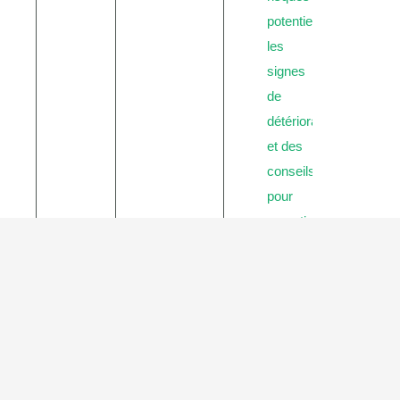
Vinali de N