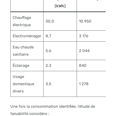
(kWh)
Chauffage
30,0
10 950
électrique
Electroménager
8,7
3 176
Eau chaude
5,6
2 044
sanitaire
Éclairage
2,3
840
Usage
domestique
3,5
1 278
divers
Une fois la consommation identifiée, l’étude de
faisabilité considère :