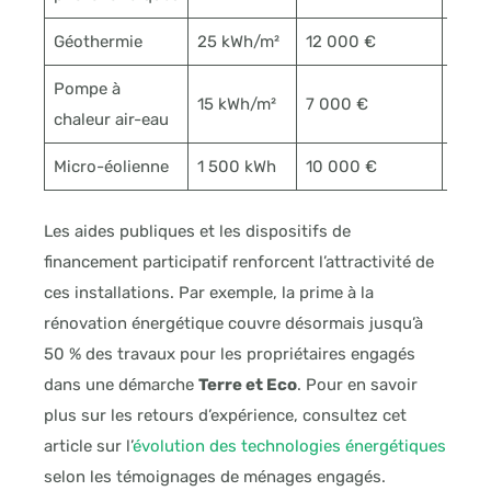
Géothermie
25 kWh/m²
12 000 €
10 à 
Pompe à
15 kWh/m²
7 000 €
7 à 9
chaleur air-eau
Micro-éolienne
1 500 kWh
10 000 €
12 à 
Les aides publiques et les dispositifs de
financement participatif renforcent l’attractivité de
ces installations. Par exemple, la prime à la
rénovation énergétique couvre désormais jusqu’à
50 % des travaux pour les propriétaires engagés
dans une démarche
Terre et Eco
. Pour en savoir
plus sur les retours d’expérience, consultez cet
article sur l’
évolution des technologies énergétiques
selon les témoignages de ménages engagés.