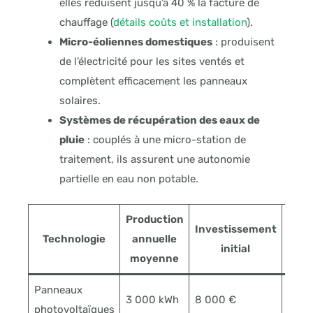
elles réduisent jusqu’à 40 % la facture de
chauffage (
détails coûts et installation
).
Micro-éoliennes domestiques
: produisent
de l’électricité pour les sites ventés et
complètent efficacement les panneaux
solaires.
Systèmes de récupération des eaux de
pluie
: couplés à une micro-station de
traitement, ils assurent une autonomie
partielle en eau non potable.
Production
Investissement
Re
Technologie
annuelle
initial
inve
moyenne
Panneaux
3 000 kWh
8 000 €
8 à 1
photovoltaïques