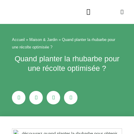
Aller
au
contenu
Beauté & Bien-être
Maison & Jardin
Accueil
»
Maison & Jardin
»
Quand planter la rhubarbe pour
une récolte optimisée ?
Quand planter la rhubarbe pour
une récolte optimisée ?