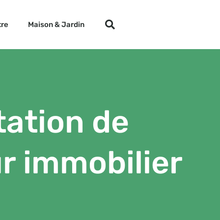
tre
Maison & Jardin
tation de
r immobilier