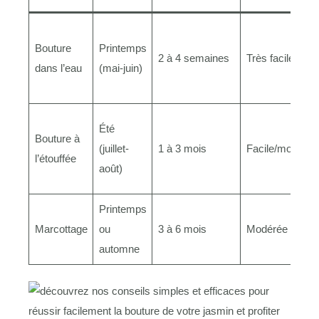
Bouture
Printemps
2 à 4 semaines
Très facile
dans l’eau
(mai-juin)
Été
Bouture à
(juillet-
1 à 3 mois
Facile/modérée
l’étouffée
août)
Printemps
Marcottage
ou
3 à 6 mois
Modérée
automne