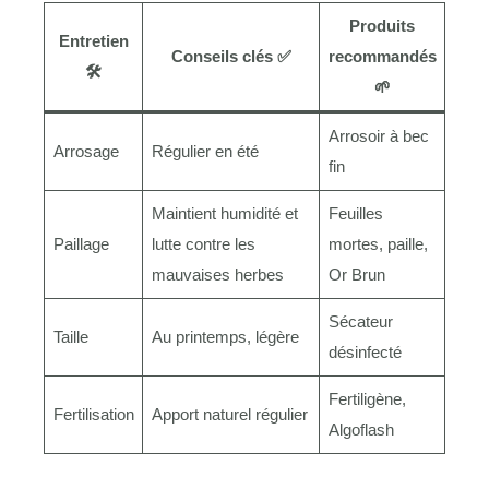
Produits
Entretien
Conseils clés ✅
recommandés
🛠
🌱
Arrosoir à bec
Arrosage
Régulier en été
fin
Maintient humidité et
Feuilles
Paillage
lutte contre les
mortes, paille,
mauvaises herbes
Or Brun
Sécateur
Taille
Au printemps, légère
désinfecté
Fertiligène,
Fertilisation
Apport naturel régulier
Algoflash