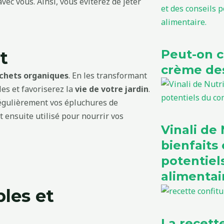
ec vous. Ainsi, vous éviterez de jeter
Peut-on 
t
crème des
chets organiques
. En les transformant
es et favoriserez la
vie de votre jardin
.
 régulièrement vos épluchures de
t ensuite utilisé pour nourrir vos
Vinali de N
bienfaits 
potentie
alimentai
les et
La recett