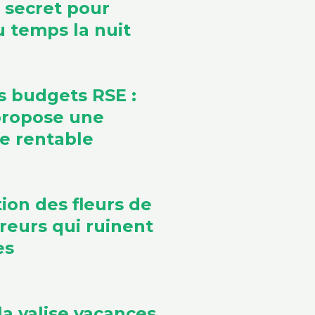
e secret pour
 temps la nuit
s budgets RSE :
propose une
ve rentable
ion des fleurs de
rreurs qui ruinent
es
la valise vacances