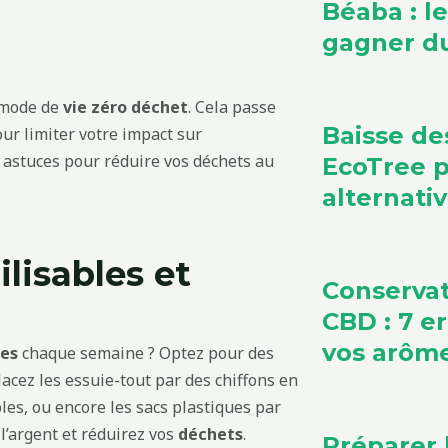
Béaba : l
gagner du
 mode de
vie zéro déchet
. Cela passe
Baisse de
ur limiter votre impact sur
 astuces pour réduire vos déchets au
EcoTree 
alternati
ilisables et
Conservat
CBD : 7 e
vos arôm
les
chaque semaine ? Optez pour des
acez les essuie-tout par des chiffons en
les, ou encore les sacs plastiques par
l’argent et réduirez vos
déchets
.
Préparer 