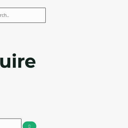
ercher
uire