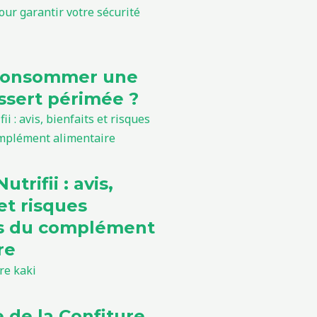
consommer une
sert périmée ?
utrifii : avis,
et risques
ls du complément
re
e de la Confiture