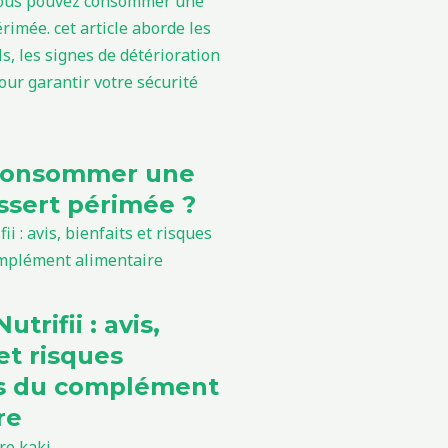
consommer une
sert périmée ?
utrifii : avis,
et risques
ls du complément
re