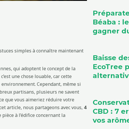
Préparate
Béaba : l
gagner du
stuces simples à connaître maintenant
Baisse de
EcoTree 
onnes, qui adoptent le concept de la
alternati
c’est une chose louable, car cette
re environnement. Cependant, même si
breux partisans, plusieurs ne savent
rce que vous aimeriez réduire votre
Conservat
 cet article, nous partageons avec vous,
4
CBD : 7 e
e pièce à l’édifice concernant la
vos arôm