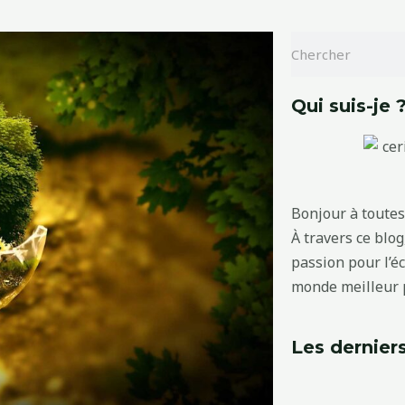
Rechercher
Qui suis-je 
Bonjour à toutes 
À travers ce blo
passion pour l’é
monde meilleur p
Les derniers